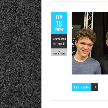
FÉV
18
2024
Commentair
es fermés
de
Alexis Malo
Lire la suite