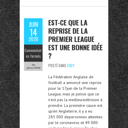
EST-CE QUE LA
JUIN
REPRISE DE LA
14
PREMIER LEAGUE
2020
EST UNE BONNE IDÉE
Commentair
?
es fermés
POSTÉ DANS
FOOT
de
admin5944
La Fédération Anglaise de
football a annoncé une reprise
pour le 17juin de la Premier
League, mais je pense que ce
n’est pas la meilleuredécision à
prendre. La première cause est
qu’en Angleterre, il y a eu
285 000 depersonnes atteintes
par le coronavirus et 49 000