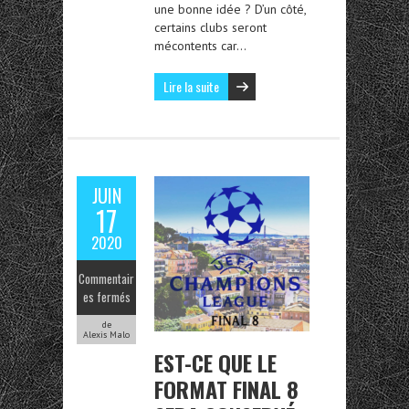
une bonne idée ? D’un côté,
certains clubs seront
mécontents car…
Lire la suite
JUIN
17
2020
Commentair
es fermés
de
Alexis Malo
EST-CE QUE LE
FORMAT FINAL 8