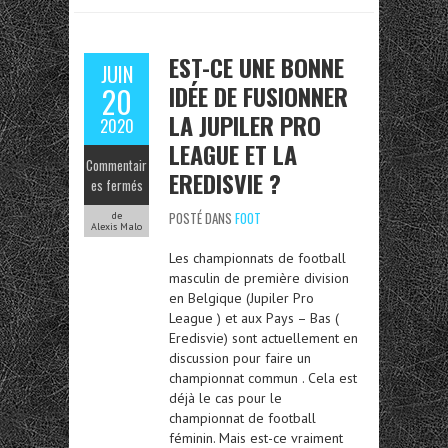
EST-CE UNE BONNE
JUIN
IDÉE DE FUSIONNER
20
LA JUPILER PRO
2020
LEAGUE ET LA
Commentair
EREDISVIE ?
es fermés
POSTÉ DANS
FOOT
de
Alexis Malo
Les championnats de football
masculin de première division
en Belgique (Jupiler Pro
League ) et aux Pays – Bas (
Eredisvie) sont actuellement en
discussion pour faire un
championnat commun . Cela est
déjà le cas pour le
championnat de football
féminin. Mais est-ce vraiment