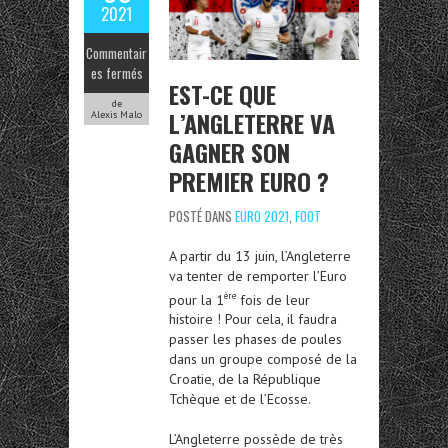
2021
Commentair
es fermés
EST-CE QUE
de
L’ANGLETERRE VA
Alexis Malo
GAGNER SON
PREMIER EURO ?
POSTÉ DANS
EURO 2021
,
FOOT
A partir du 13 juin, l’Angleterre
va tenter de remporter l’Euro
ère
pour la 1
fois de leur
histoire ! Pour cela, il faudra
passer les phases de poules
dans un groupe composé de la
Croatie, de la République
Tchèque et de l’Ecosse.
L’Angleterre possède de très