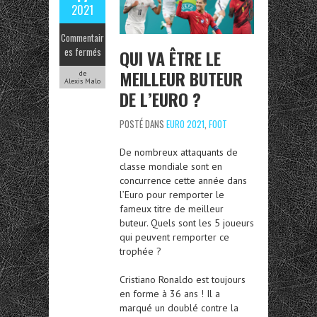
2021
Commentair
es fermés
QUI VA ÊTRE LE
MEILLEUR BUTEUR
de
Alexis Malo
DE L’EURO ?
POSTÉ DANS
EURO 2021
,
FOOT
De nombreux attaquants de
classe mondiale sont en
concurrence cette année dans
l’Euro pour remporter le
fameux titre de meilleur
buteur. Quels sont les 5 joueurs
qui peuvent remporter ce
trophée ?
Cristiano Ronaldo est toujours
en forme à 36 ans ! Il a
marqué un doublé contre la