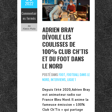
2022
Commentair
es fermés
de
ADRIEN BRAY
Alexis Malo
DÉVOILE LES
COULISSES DE
100% CLUB CH’TIS
ET DU FOOT DANS
LE NORD
POSTÉ DANS
FOOT
,
FOOTBALL DANS LE
NORD
,
INTERVIEWS
,
LIGUE 1
Depuis l’été 2020, Adrien Bray
est animateur radio sur
France Bleu Nord. Il anime la
fameuse émission « 100%
Club Ch’Tis » qui partage