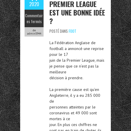
PREMIER LEAGUE
2020
EST UNE BONNE IDÉE
Commentair
?
es fermés
POSTÉ DANS
FOOT
de
admin5944
La Fédération Anglaise de
football a annoncé une reprise
pour le 17
juin de la Premier League, mais
je pense que ce n’est pas la
meilleure
décision à prendre.
La première cause est qu’en
Angleterre, il y a eu 285 000
de
personnes atteintes par le
coronavirus et 49 000 sont
mortes à ce
jour. En plus ces chiffres ne
sont pas en train de chuter, ils