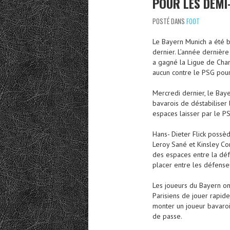
POUR LES DEMI
POSTÉ DANS
FOOT
Le Bayern Munich a été b
dernier. L’année dernière
a gagné la Ligue de Cham
aucun contre le PSG pour 
Mercredi dernier, le Baye
bavarois de déstabiliser 
espaces laisser par le PS
Hans- Dieter Flick possè
Leroy Sané et Kinsley Com
des espaces entre la défe
placer entre les défenseu
Les joueurs du Bayern on
Parisiens de jouer rapid
monter un joueur bavarois
de passe.