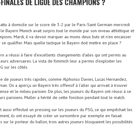
-FINALES DE LIGUE DES CHAMPIONS ?
attu à domicile sur le score de 3-2 par le Paris-Saint Germain mercredi
 le Bayern Munich avait surpris tout le monde par son niveau athlétique et
pions. Mardi, il va devoir marquer au moins deux buts et n’en encaisser
se qualifier. Mais quelle tactique le Bayern doit mettre en place ?
rn a réussi à faire d’excellents changements d’ailes qui ont permis au
leurs adversaires. La vista de Kimmich leur a permis d’exploiter les
G sur les côtés.
de de joueurs très rapides, comme Alphonso Davies, Lucas Hernandez,
an. On a aperçu un Bayern très offensif à l’aller qui arrivait à trouver
nse et le milieu parisien. De plus, les joueurs du Bayern ont réussi à se
rs parisiens. Muller a hérité de cette fonction pendant tout le match.
t aussi effectué un pressing sur les joueurs du PSG, ce qui empêchait les
ement, ils ont essayé de créer un surnombre par exemple en faisait
 sur le porteur du ballon, trois autres joueurs bloquaient les possibilités