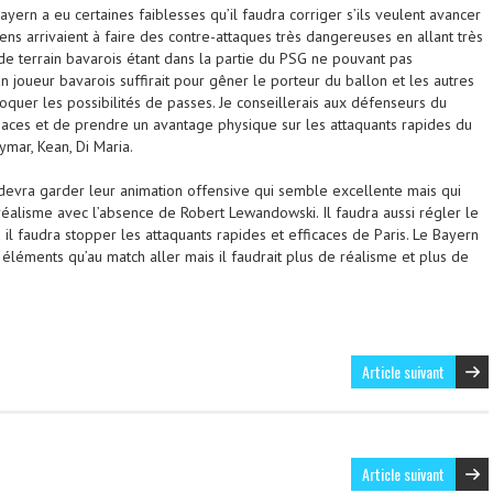
yern a eu certaines faiblesses qu’il faudra corriger s’ils veulent avancer
iens arrivaient à faire des contre-attaques très dangereuses en allant très
u de terrain bavarois étant dans la partie du PSG ne pouvant pas
un joueur bavarois suffirait pour gêner le porteur du ballon et les autres
oquer les possibilités de passes. Je conseillerais aux défenseurs du
paces et de prendre un avantage physique sur les attaquants rapides du
ar, Kean, Di Maria.
 devra garder leur animation offensive qui semble excellente mais qui
alisme avec l’absence de Robert Lewandowski. Il faudra aussi régler le
l faudra stopper les attaquants rapides et efficaces de Paris. Le Bayern
léments qu’au match aller mais il faudrait plus de réalisme et plus de
Article suivant
Article suivant