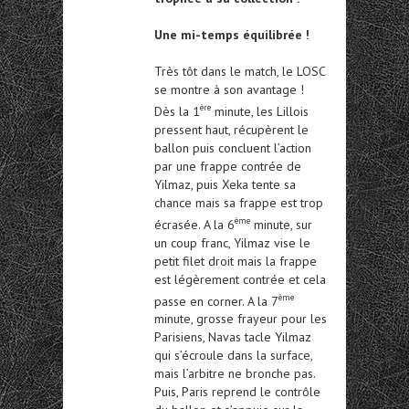
Une mi-temps équilibrée !
Très tôt dans le match, le LOSC
se montre à son avantage !
ère
Dès la 1
minute, les Lillois
pressent haut, récupèrent le
ballon puis concluent l’action
par une frappe contrée de
Yilmaz, puis Xeka tente sa
chance mais sa frappe est trop
ème
écrasée. A la 6
minute, sur
un coup franc, Yilmaz vise le
petit filet droit mais la frappe
est légèrement contrée et cela
ème
passe en corner. A la 7
minute, grosse frayeur pour les
Parisiens, Navas tacle Yilmaz
qui s’écroule dans la surface,
mais l’arbitre ne bronche pas.
Puis, Paris reprend le contrôle