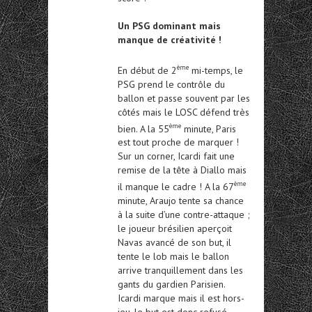
Un PSG dominant mais
manque de créativité !
ème
En début de 2
mi-temps, le
PSG prend le contrôle du
ballon et passe souvent par les
côtés mais le LOSC défend très
ème
bien. A la 55
minute, Paris
est tout proche de marquer !
Sur un corner, Icardi fait une
remise de la tête à Diallo mais
ème
il manque le cadre ! A la 67
minute, Araujo tente sa chance
à la suite d’une contre-attaque ;
le joueur brésilien aperçoit
Navas avancé de son but, il
tente le lob mais le ballon
arrive tranquillement dans les
gants du gardien Parisien.
Icardi marque mais il est hors-
jeu, le but est donc refusé,