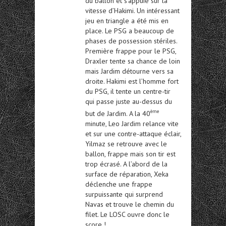
du ballon et s’appuie sur la
vitesse d’Hakimi. Un intéressant
jeu en triangle a été mis en
place. Le PSG a beaucoup de
phases de possession stériles.
Première frappe pour le PSG,
Draxler tente sa chance de loin
mais Jardim détourne vers sa
droite. Hakimi est l’homme fort
du PSG, il tente un centre-tir
qui passe juste au-dessus du
ème
but de Jardim. A la 40
minute, Leo Jardim relance vite
et sur une contre-attaque éclair,
Yilmaz se retrouve avec le
ballon, frappe mais son tir est
trop écrasé. A l’abord de la
surface de réparation, Xeka
déclenche une frappe
surpuissante qui surprend
Navas et trouve le chemin du
filet. Le LOSC ouvre donc le
score !