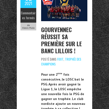
2021
Commentair
es fermés
de
GOURVENNEC
Alexis Malo
RÉUSSIT SA
PREMIÈRE SUR LE
BANC LILLOIS !
POSTÉ DANS
FOOT
,
TROPHÉE DES
CHAMPIONS
ème
Pour une 2
fois
consécutive, le LOSC bat le
PSG. Après avoir gagné la
Ligue 1, le LOSC empêche
une nouvelle fois le PSG de
gagner un trophée. Le club
nordiste ajoute un nouveau
trophée à sa collection !