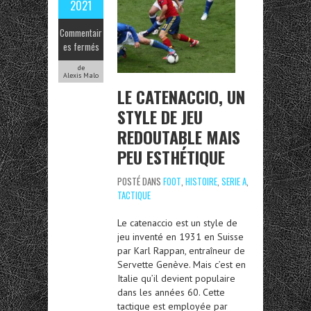
2021
Commentair
es fermés
de
Alexis Malo
LE CATENACCIO, UN
STYLE DE JEU
REDOUTABLE MAIS
PEU ESTHÉTIQUE
POSTÉ DANS
FOOT
,
HISTOIRE
,
SERIE A
,
TACTIQUE
Le catenaccio est un style de
jeu inventé en 1931 en Suisse
par Karl Rappan, entraîneur de
Servette Genève. Mais c’est en
Italie qu’il devient populaire
dans les années 60. Cette
tactique est employée par