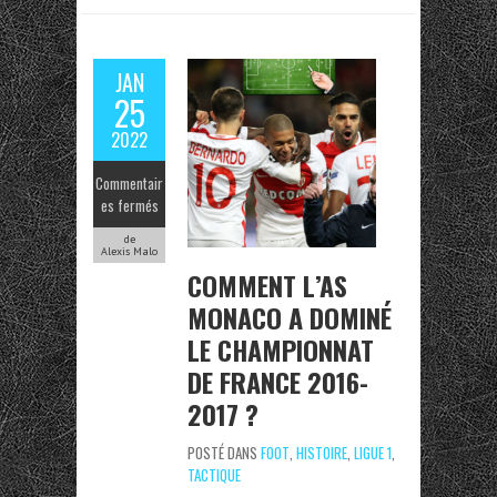
JAN
25
2022
Commentair
es fermés
de
Alexis Malo
COMMENT L’AS
MONACO A DOMINÉ
LE CHAMPIONNAT
DE FRANCE 2016-
2017 ?
POSTÉ DANS
FOOT
,
HISTOIRE
,
LIGUE 1
,
TACTIQUE