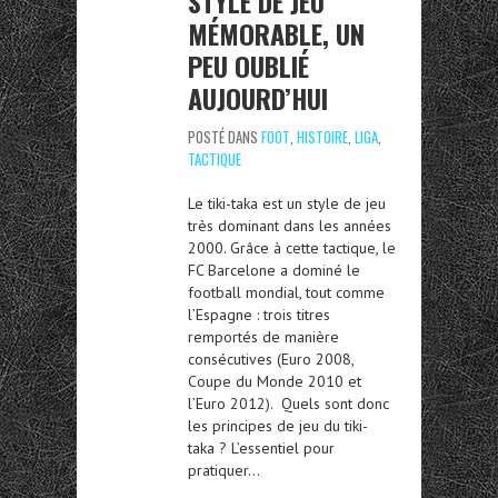
STYLE DE JEU
MÉMORABLE, UN
PEU OUBLIÉ
AUJOURD’HUI
POSTÉ DANS
FOOT
,
HISTOIRE
,
LIGA
,
TACTIQUE
Le tiki-taka est un style de jeu
très dominant dans les années
2000. Grâce à cette tactique, le
FC Barcelone a dominé le
football mondial, tout comme
l’Espagne : trois titres
remportés de manière
consécutives (Euro 2008,
Coupe du Monde 2010 et
l’Euro 2012). Quels sont donc
les principes de jeu du tiki-
taka ? L’essentiel pour
pratiquer…