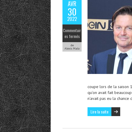
AVR
30
2022
Commentair
es fermés
de
Alexis Malo
coupe lors de la saison 
qu’on avait fait beauco
n’avait pas eu la chance 
Lire la suite