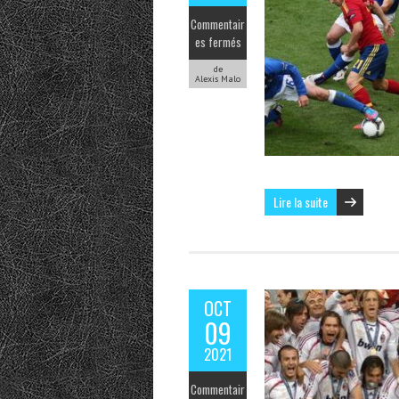
Commentair
es fermés
de
Alexis Malo
Lire la suite
OCT
09
2021
Commentair