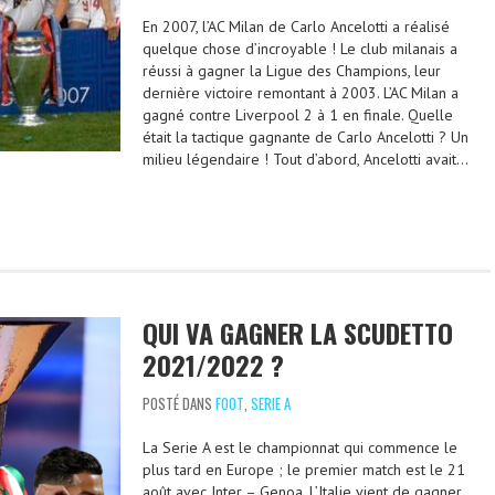
En 2007, l’AC Milan de Carlo Ancelotti a réalisé
quelque chose d’incroyable ! Le club milanais a
réussi à gagner la Ligue des Champions, leur
dernière victoire remontant à 2003. L’AC Milan a
gagné contre Liverpool 2 à 1 en finale. Quelle
était la tactique gagnante de Carlo Ancelotti ? Un
milieu légendaire ! Tout d’abord, Ancelotti avait…
QUI VA GAGNER LA SCUDETTO
2021/2022 ?
POSTÉ DANS
FOOT
,
SERIE A
La Serie A est le championnat qui commence le
plus tard en Europe ; le premier match est le 21
août avec Inter – Genoa. L’Italie vient de gagner