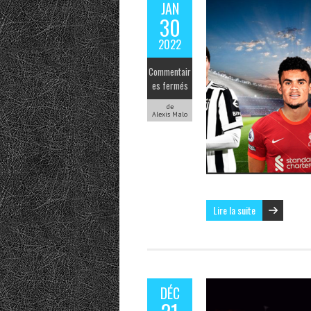
JAN
30
2022
Commentair
es fermés
de
Alexis Malo
Lire la suite
DÉC