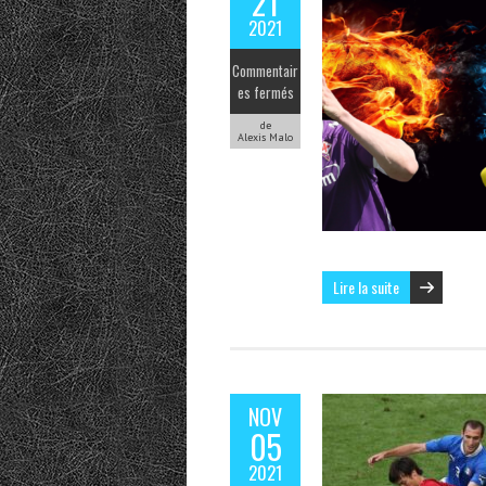
21
2021
Commentair
es fermés
de
Alexis Malo
Lire la suite
NOV
05
2021