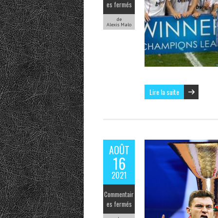
es fermés
de
Alexis Malo
Lire la suite
AOÛT
16
2021
Commentair
es fermés