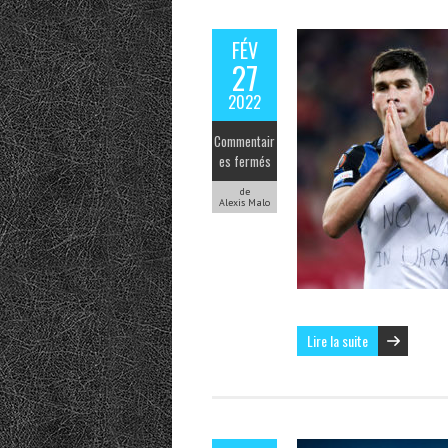
FÉV
27
2022
Commentair
es fermés
de
Alexis Malo
Lire la suite