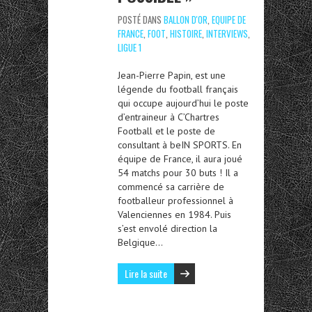
POSTÉ DANS
BALLON D'OR
,
EQUIPE DE
FRANCE
,
FOOT
,
HISTOIRE
,
INTERVIEWS
,
LIGUE 1
Jean-Pierre Papin, est une
légende du football français
qui occupe aujourd’hui le poste
d’entraineur à C’Chartres
Football et le poste de
consultant à beIN SPORTS. En
équipe de France, il aura joué
54 matchs pour 30 buts ! Il a
commencé sa carrière de
footballeur professionnel à
Valenciennes en 1984. Puis
s’est envolé direction la
Belgique…
Lire la suite