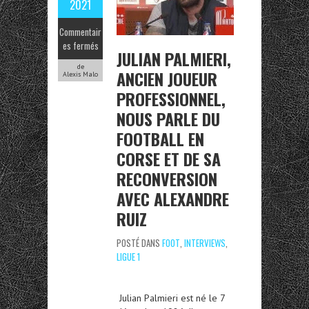
2021
Commentair
es fermés
JULIAN PALMIERI,
de
ANCIEN JOUEUR
Alexis Malo
PROFESSIONNEL,
NOUS PARLE DU
FOOTBALL EN
CORSE ET DE SA
RECONVERSION
AVEC ALEXANDRE
RUIZ
POSTÉ DANS
FOOT
,
INTERVIEWS
,
LIGUE 1
Julian Palmieri est né le 7