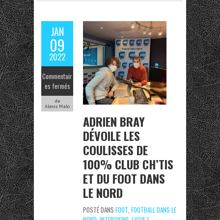
JAN
09
2022
Commentair
es fermés
de
Alexis Malo
ADRIEN BRAY
DÉVOILE LES
COULISSES DE
100% CLUB CH’TIS
ET DU FOOT DANS
LE NORD
POSTÉ DANS
FOOT
,
FOOTBALL DANS LE
NORD
,
INTERVIEWS
,
LIGUE 1