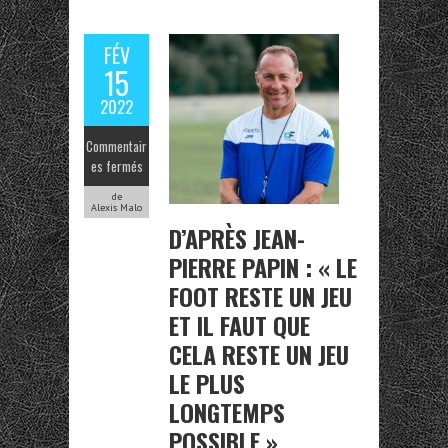
FÉV
15
2022
Commentair
es fermés
de
Alexis Malo
D’APRÈS JEAN-
PIERRE PAPIN : « LE
FOOT RESTE UN JEU
ET IL FAUT QUE
CELA RESTE UN JEU
LE PLUS
LONGTEMPS
POSSIBLE »