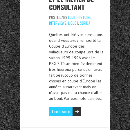
CONSULTANT
POSTÉ DANS
FOOT
,
HISTOIRE
,
INTERVIEWS
,
LIGUE 1
,
SERIE A
Quelles ont été vos sensations
quand vous avez remporté la
Coupe d’Europe des
vainqueurs de coupe lors de la
saison 1995-1996 avec le
PSG ? J’étais bien évidemment
très heureux parce qu’on avait
fait beaucoup de bonnes
choses en coupe d’Europe les
années auparavant mais on
n’avait pas eu la chance d’aller
au bout. Par exemple l’année…
Lire la suite