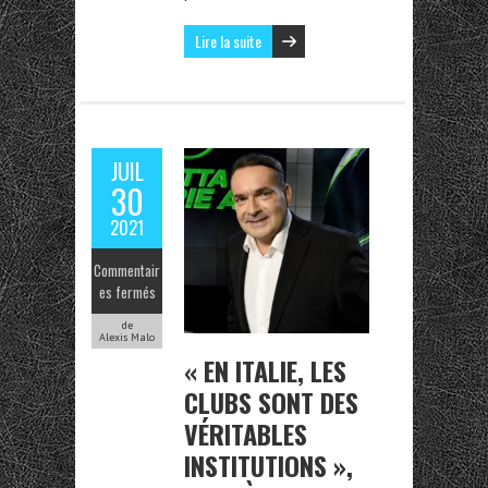
Lire la suite
JUIL
30
2021
Commentair
es fermés
de
Alexis Malo
« EN ITALIE, LES
CLUBS SONT DES
VÉRITABLES
INSTITUTIONS »,