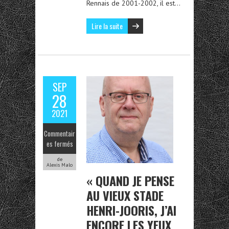
Rennais de 2001-2002, il est…
Lire la suite
SEP
28
2021
Commentair
es fermés
de
Alexis Malo
« QUAND JE PENSE
AU VIEUX STADE
HENRI-JOORIS, J’AI
ENCORE LES YEUX