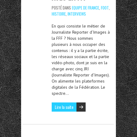
POSTÉ DANS
EQUIPE DE FRANCE
,
FOOT
,
HISTOIRE
,
INTERVIEWS
En quoi consiste le métier de
Journaliste Reporter d’Images à
la FFF ? Nous sommes
plusieurs à nous occuper des
contenus : il y a la partie écrite,
les réseaux sociaux et la partie
vidéo-photo, dont je suis en la
charge avec cinq JRI
(Journaliste Reporter d’Images).
On alimente les plateformes
digitales de la Fédération. Le
spectre…
Lire la suite